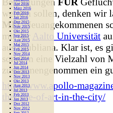
Bedingungen
FÜR
Geflücht
Apr 2016
März 2016
werden sollen, denken wir 
Feb 2016
Jan 2016
MIT
Neuangekommenen scha
Dez 2015
Nov 2015
Okt 2015
mit der
Aalto Universität
au
Sep 2015
Aug 2015
aus Ljubliana. Klar ist, es g
Mai 2015
Feb 2015
Nov 2014
sondern eine Vielzahl von 
Sep 2014
Jul 2014
zusammengenommen ein gut
Jun 2014
Dez 2013
Nov 2013
Okt 2013
http://www.apollo-magazine
Aug 2013
Jul 2013
the-role-of-art-in-the-city/
Feb 2013
Jan 2013
Dez 2012
Nov 2012
Sep 2012