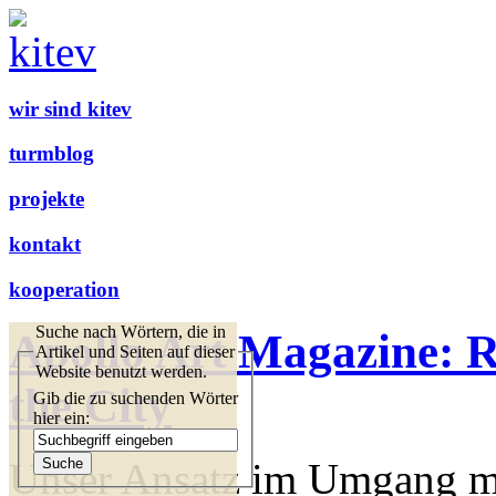
wir sind kitev
turmblog
projekte
kontakt
kooperation
Suche nach Wörtern, die in
Apollo Art Magazine: Re
Artikel und Seiten auf dieser
Website benutzt werden.
the City
Gib die zu suchenden Wörter
hier ein:
Unser Ansatz im Umgang m