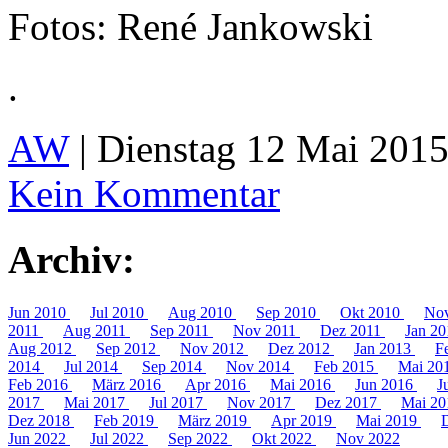
Fotos: René Jankowski
.
AW
| Dienstag 12 Mai 2015
Kein Kommentar
Archiv:
Jun 2010
Jul 2010
Aug 2010
Sep 2010
Okt 2010
No
2011
Aug 2011
Sep 2011
Nov 2011
Dez 2011
Jan 2
Aug 2012
Sep 2012
Nov 2012
Dez 2012
Jan 2013
F
2014
Jul 2014
Sep 2014
Nov 2014
Feb 2015
Mai 20
Feb 2016
März 2016
Apr 2016
Mai 2016
Jun 2016
J
2017
Mai 2017
Jul 2017
Nov 2017
Dez 2017
Mai 2
Dez 2018
Feb 2019
März 2019
Apr 2019
Mai 2019
Jun 2022
Jul 2022
Sep 2022
Okt 2022
Nov 2022