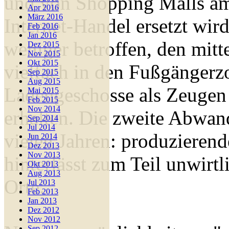
und von Shopping Malls am
Apr 2016
März 2016
Internet-Handel ersetzt wir
Feb 2016
Jan 2016
weniger betroffen, den mitt
Dez 2015
Nov 2015
Okt 2015
vielfach in den Fußgängerz
Sep 2015
Aug 2015
Ladengeschosse als Zeugen
Mai 2015
Feb 2015
Nov 2014
erhalten. Die zweite Abwand
Sep 2014
Jul 2014
vielen Jahren: produzieren
Jun 2014
Dez 2013
Nov 2013
hinterlässt zum Teil unwirt
Okt 2013
Aug 2013
Orte.
Jul 2013
Feb 2013
Jan 2013
Dez 2012
Nov 2012
Sep 2012