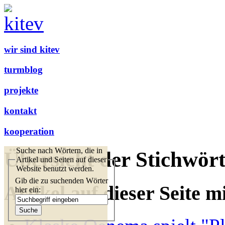
wir sind kitev
turmblog
projekte
kontakt
kooperation
Suche nach Wörtern, die in
Übersicht der Stichwört
Artikel und Seiten auf dieser
Website benutzt werden.
Gib die zu suchenden Wörter
Artikel auf dieser Seite m
hier ein: