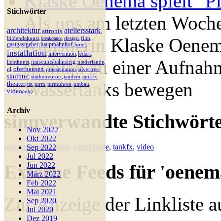
Klaske Oenema spielt "P
Stichwörter
Als uns am letzten Woche
architektur
ateliersstark
artronis
,
,
,
Künstlerin Klaske Oenema
bildendekunst
design
film
breakdance
,
,
,
,
gastgastgeber
hauptbahnhof
hotel
,
,
,
installation
intervention
ledart
,
,
,
spontan zu einer Aufnah
museumsbahnsteig
lichtkunst
niederlande
,
,
,
oberhausen
nl
praesentation
silvertree
,
,
,
,
skulptur
stärkenvorort
tandem
tankfx
,
,
,
,
Wassertanks bewegen
theater
turm
turmuhren
umbau
tnt
,
,
,
,
,
video
(
alle
)
Archiv
sinnverwandte Stichwört
Nov 2022
Okt 2022
gastgastgeber
,
klaske
,
niederlande
,
tankfx
,
video
Sep 2022
Jul 2022
Jun 2022
Externe Feeds für 'oenem
März 2022
Feb 2022
Mai 2021
Zur Anzeige der Linkliste a
Sep 2020
Jul 2020
Dez 2019