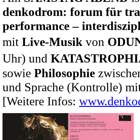
denkodrom: forum für tra
performance – interdiszip
mit
Live-Musik
von
ODU
Uhr) und
KATASTROPHI
sowie
Philosophie
zwischen
und Sprache (Kon­trolle) mi
[Weitere Infos:
www.denko