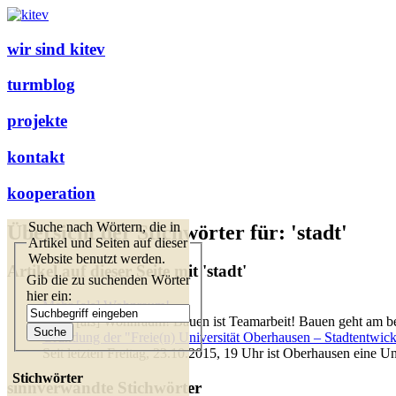
wir sind kitev
turmblog
projekte
kontakt
kooperation
Suche nach Wörtern, die in
Übersicht der Stichwörter für: 'stadt'
Artikel und Seiten auf dieser
Website benutzt werden.
Artikel auf dieser Seite mit 'stadt'
Gib die zu suchenden Wörter
hier ein:
Mehr [als] Wohnraum!
Mehr [als] Wohnraum! Bauen ist Teamarbeit! Bauen geht am bes
Gründung der "Freie(n) Universität Oberhausen – Stadtentwick
Seit letzten Freitag, 23.10.2015, 19 Uhr ist Oberhausen eine Un
Stichwörter
sinnverwandte Stichwörter