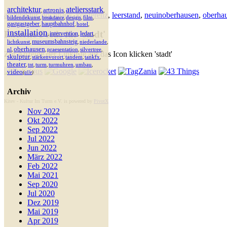
architektur
ateliersstark
artronis
,
,
,
architektur
,
hochhaus
,
konferenz
,
leerstand
,
neuinoberhausen
,
oberha
bildendekunst
design
film
breakdance
,
,
,
,
gastgastgeber
hauptbahnhof
hotel
,
,
,
installation
Externe Feeds für 'stadt'
intervention
ledart
,
,
,
museumsbahnsteig
lichtkunst
niederlande
,
,
,
oberhausen
nl
praesentation
silvertree
,
,
,
,
Zur Anzeige der Linkliste auf das Icon klicken 'stadt'
skulptur
stärkenvorort
tandem
tankfx
,
,
,
,
theater
turm
turmuhren
umbau
tnt
,
,
,
,
,
video
(
alle
)
Archiv
Kitev - Kultur Im Turm e.V. is powered by
PivotX
Nov 2022
Okt 2022
Sep 2022
Jul 2022
Jun 2022
März 2022
Feb 2022
Mai 2021
Sep 2020
Jul 2020
Dez 2019
Mai 2019
Apr 2019